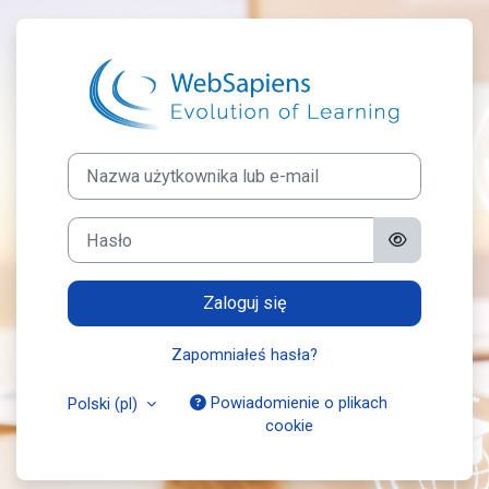
Przejdź do głównej zawartości
Zaloguj do Web
Nazwa użytkownika lub e-mail
Hasło
Zaloguj się
Zapomniałeś hasła?
Powiadomienie o plikach
Polski ‎(pl)‎
cookie